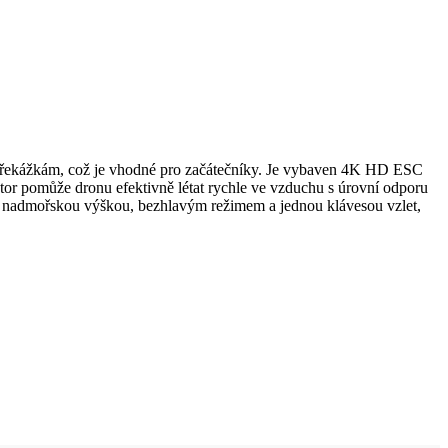
překážkám, což je vhodné pro začátečníky. Je vybaven 4K HD ESC
r pomůže dronu efektivně létat rychle ve vzduchu s úrovní odporu
S nadmořskou výškou, bezhlavým režimem a jednou klávesou vzlet,