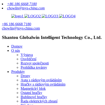
+86 186 6668 7180
chowlin@toys-china.com
+86 186 6668 7180
chowlin@toys-china.com
Shantou Globalwin Intelligent Technology Co., Ltd.
Domov
O nás
Výstava
Osvědčení
Rozvoj společnosti
Prohlídka továrny
Produkty
Drony
Auta s rádiovým ovládáním
Hračky s rádiovým ovládáním
Magnetický blok
Ostatní hračky
Bublinové hračky
Řada elektrických zbraní