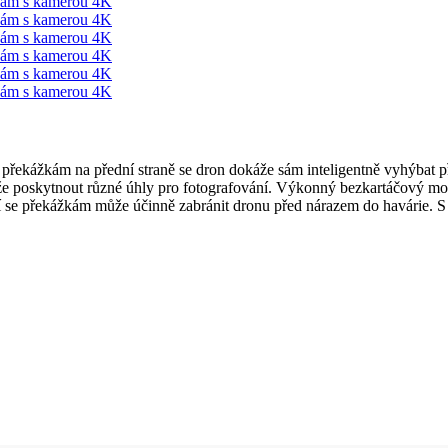
řekážkám na přední straně se dron dokáže sám inteligentně vyhýbat 
poskytnout různé úhly pro fotografování. Výkonný bezkartáčový moto
í se překážkám může účinně zabránit dronu před nárazem do havárie. 