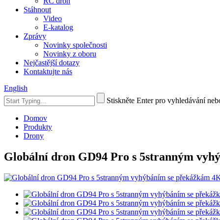
RC dron
Stáhnout
Video
E-katalog
Zprávy
Novinky společnosti
Novinky z oboru
Nejčastější dotazy
Kontaktujte nás
English
Stiskněte Enter pro vyhledávání ne
Domov
Produkty
Drony
Globální dron GD94 Pro s 5stranným vyh