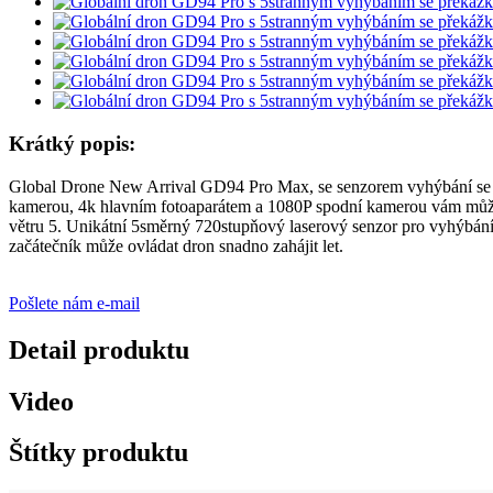
Krátký popis:
Global Drone New Arrival GD94 Pro Max, se senzorem vyhýbání se p
kamerou, 4k hlavním fotoaparátem a 1080P spodní kamerou vám může 
větru 5. Unikátní 5směrný 720stupňový laserový senzor pro vyhýbán
začátečník může ovládat dron snadno zahájit let.
Pošlete nám e-mail
Detail produktu
Video
Štítky produktu