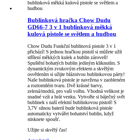
Bublinková hračka Chow Dudu
GD66-7 3 v 1 bublinková měkká
kulová pistole se světlem a hudbou
Chow Dudu Funkční bublinová pistole 3 v 1
přichází! S jednou hračkou pistolí si můžete užít
střílení měkkých kulek a bublin zároveň!
Spuštění bohatých bublin jediným kliknutím. S
dynamickým zvukovým efektem a skvělým
osvětlením si užijte bláznivou bublinkovou párty!
Naše bublinková pistole je navržena v zaobleném
a roztomilém tvaru. Dvě krásné barvy,
zelená/modrá, pro vaši volbu. Vhodná velikost je
snadné vzít a hrát venku. Vytvořte si báječný svět
bublinek s naší efektní bublinkovou pistolí! S
3,7V silnou baterií bude bublinková pistole
automaticky vytvářet bohatství bublin, když
stisknete spoušť.
Užijte si skvělý čas!