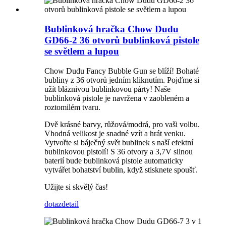
Bublinková hračka Chow Dudu
GD66-2 36 otvorů bublinková pistole
se světlem a lupou
Chow Dudu Fancy Bubble Gun se blíží! Bohaté
bubliny z 36 otvorů jedním kliknutím. Pojďme si
užít bláznivou bublinkovou párty! Naše
bublinková pistole je navržena v zaobleném a
roztomilém tvaru.
Dvě krásné barvy, růžová/modrá, pro vaši volbu.
Vhodná velikost je snadné vzít a hrát venku.
Vytvořte si báječný svět bublinek s naší efektní
bublinkovou pistolí! S 36 otvory a 3,7V silnou
baterií bude bublinková pistole automaticky
vytvářet bohatství bublin, když stisknete spoušť.
Užijte si skvělý čas!
dotaz
detail