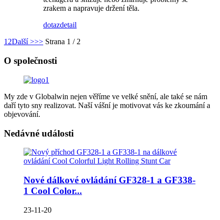
zrakem a napravuje držení těla.
dotaz
detail
1
2
Další >
>>
Strana 1 / 2
O společnosti
My zde v Globalwin nejen věříme ve velké snění, ale také se nám
daří tyto sny realizovat. Naší vášní je motivovat vás ke zkoumání a
objevování.
Nedávné události
Nové dálkové ovládání GF328-1 a GF338-
1 Cool Color...
23-11-20