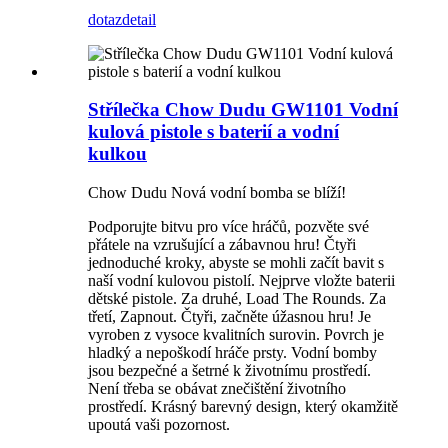
dotaz
detail
Střílečka Chow Dudu GW1101 Vodní
kulová pistole s baterií a vodní
kulkou
Chow Dudu Nová vodní bomba se blíží!
Podporujte bitvu pro více hráčů, pozvěte své
přátele na vzrušující a zábavnou hru! Čtyři
jednoduché kroky, abyste se mohli začít bavit s
naší vodní kulovou pistolí. Nejprve vložte baterii
dětské pistole. Za druhé, Load The Rounds. Za
třetí, Zapnout. Čtyři, začněte úžasnou hru! Je
vyroben z vysoce kvalitních surovin. Povrch je
hladký a nepoškodí hráče prsty. Vodní bomby
jsou bezpečné a šetrné k životnímu prostředí.
Není třeba se obávat znečištění životního
prostředí. Krásný barevný design, který okamžitě
upoutá vaši pozornost.