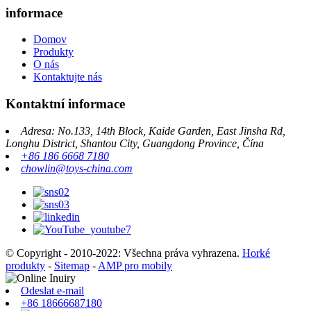
informace
Domov
Produkty
O nás
Kontaktujte nás
Kontaktní informace
Adresa: No.133, 14th Block, Kaide Garden, East Jinsha Rd,
Longhu District, Shantou City, Guangdong Province, Čína
+86 186 6668 7180
chowlin@toys-china.com
© Copyright - 2010-2022: Všechna práva vyhrazena.
Horké
produkty
-
Sitemap
-
AMP pro mobily
Odeslat e-mail
+86 18666687180