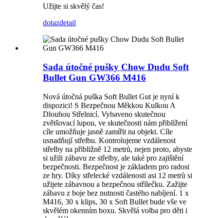
Užijte si skvělý čas!
dotaz
detail
Sada útočné pušky Chow Dudu Soft
Bullet Gun GW366 M416
Nová útočná puška Soft Bullet Gut je nyní k
dispozici! S Bezpečnou Měkkou Kulkou A
Dlouhou Střelnicí. Vybaveno skutečnou
zvětšovací lupou, ve skutečnosti nám přiblížení
cíle umožňuje jasně zamířit na objekt. Cíle
usnadňují střelbu. Kontrolujeme vzdálenost
střelby na přibližně 12 metrů, nejen proto, abyste
si užili zábavu ze střelby, ale také pro zajištění
bezpečnosti. Bezpečnost je základem pro radost
ze hry. Díky střelecké vzdálenosti asi 12 metrů si
užijete zábavnou a bezpečnou střílečku. Zažijte
zábavu z boje bez nutnosti častého nabíjení. 1 x
M416, 30 x klips, 30 x Soft Bullet bude vše ve
skvělém okenním boxu. Skvělá volba pro děti i