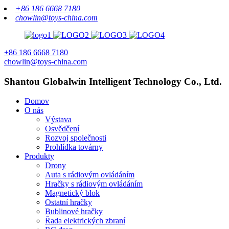
+86 186 6668 7180
chowlin@toys-china.com
+86 186 6668 7180
chowlin@toys-china.com
Shantou Globalwin Intelligent Technology Co., Ltd.
Domov
O nás
Výstava
Osvědčení
Rozvoj společnosti
Prohlídka továrny
Produkty
Drony
Auta s rádiovým ovládáním
Hračky s rádiovým ovládáním
Magnetický blok
Ostatní hračky
Bublinové hračky
Řada elektrických zbraní