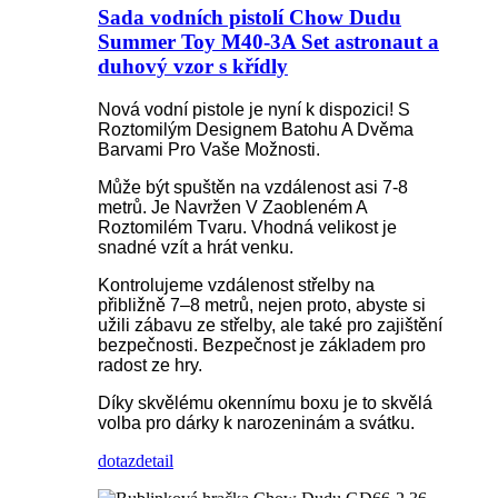
Sada vodních pistolí Chow Dudu
Summer Toy M40-3A Set astronaut a
duhový vzor s křídly
Nová vodní pistole je nyní k dispozici! S
Roztomilým Designem Batohu A Dvěma
Barvami Pro Vaše Možnosti.
Může být spuštěn na vzdálenost asi 7-8
metrů. Je Navržen V Zaobleném A
Roztomilém Tvaru. Vhodná velikost je
snadné vzít a hrát venku.
Kontrolujeme vzdálenost střelby na
přibližně 7–8 metrů, nejen proto, abyste si
užili zábavu ze střelby, ale také pro zajištění
bezpečnosti. Bezpečnost je základem pro
radost ze hry.
Díky skvělému okennímu boxu je to skvělá
volba pro dárky k narozeninám a svátku.
dotaz
detail