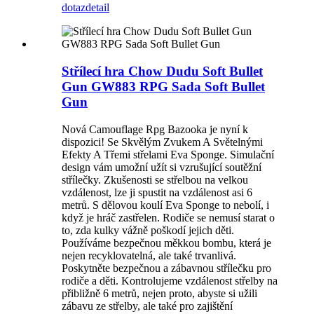
dotaz
detail
Střílecí hra Chow Dudu Soft Bullet
Gun GW883 RPG Sada Soft Bullet
Gun
Nová Camouflage Rpg Bazooka je nyní k
dispozici! Se Skvělým Zvukem A Světelnými
Efekty A Třemi střelami Eva Sponge. Simulační
design vám umožní užít si vzrušující soutěžní
střílečky. Zkušenosti se střelbou na velkou
vzdálenost, lze ji spustit na vzdálenost asi 6
metrů. S dělovou koulí Eva Sponge to nebolí, i
když je hráč zastřelen. Rodiče se nemusí starat o
to, zda kulky vážně poškodí jejich děti.
Používáme bezpečnou měkkou bombu, která je
nejen recyklovatelná, ale také trvanlivá.
Poskytněte bezpečnou a zábavnou střílečku pro
rodiče a děti. Kontrolujeme vzdálenost střelby na
přibližně 6 metrů, nejen proto, abyste si užili
zábavu ze střelby, ale také pro zajištění