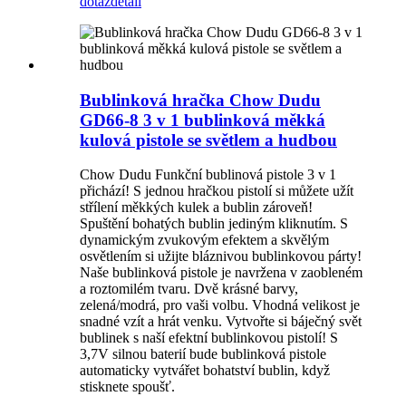
dotaz
detail
Bublinková hračka Chow Dudu
GD66-8 3 v 1 bublinková měkká
kulová pistole se světlem a hudbou
Chow Dudu Funkční bublinová pistole 3 v 1
přichází! S jednou hračkou pistolí si můžete užít
střílení měkkých kulek a bublin zároveň!
Spuštění bohatých bublin jediným kliknutím. S
dynamickým zvukovým efektem a skvělým
osvětlením si užijte bláznivou bublinkovou párty!
Naše bublinková pistole je navržena v zaobleném
a roztomilém tvaru. Dvě krásné barvy,
zelená/modrá, pro vaši volbu. Vhodná velikost je
snadné vzít a hrát venku. Vytvořte si báječný svět
bublinek s naší efektní bublinkovou pistolí! S
3,7V silnou baterií bude bublinková pistole
automaticky vytvářet bohatství bublin, když
stisknete spoušť.