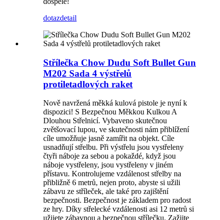
dospělé!
dotaz
detail
Střílečka Chow Dudu Soft Bullet Gun
M202 Sada 4 výstřelů
protiletadlových raket
Nově navržená měkká kulová pistole je nyní k
dispozici! S Bezpečnou Měkkou Kulkou A
Dlouhou Střelnicí. Vybaveno skutečnou
zvětšovací lupou, ve skutečnosti nám přiblížení
cíle umožňuje jasně zamířit na objekt. Cíle
usnadňují střelbu. Při výstřelu jsou vystřeleny
čtyři náboje za sebou a pokaždé, když jsou
náboje vystřeleny, jsou vystřeleny v jiném
přístavu. Kontrolujeme vzdálenost střelby na
přibližně 6 metrů, nejen proto, abyste si užili
zábavu ze stříleček, ale také pro zajištění
bezpečnosti. Bezpečnost je základem pro radost
ze hry. Díky střelecké vzdálenosti asi 12 metrů si
užijete zábavnou a bezpečnou střílečku. Zažijte