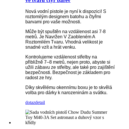
ve tvaru čtyř barev
Nová vodní pistole je nyní k dispozici! S
roztomilým designem batohu a čtyřmi
barvami pro vaše možnosti.
Může být spuštěn na vzdálenost asi 7-8
metrů. Je Navržen V Zaobleném A
Roztomilém Tvaru. Vhodná velikost je
snadné vzít a hrát venku.
Kontrolujeme vzdálenost střelby na
přibližně 7–8 metrů, nejen proto, abyste si
užili zábavu ze střelby, ale také pro zajištění
bezpečnosti. Bezpečnost je základem pro
radost ze hry.
Díky skvělému okennímu boxu je to skvělá
volba pro dárky k narozeninám a svátku.
dotaz
detail