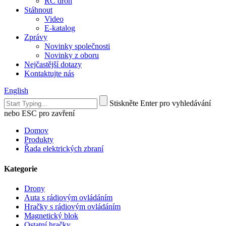
RC dron
Stáhnout
Video
E-katalog
Zprávy
Novinky společnosti
Novinky z oboru
Nejčastější dotazy
Kontaktujte nás
English
Stiskněte Enter pro vyhledávání
nebo ESC pro zavření
Domov
Produkty
Řada elektrických zbraní
Kategorie
Drony
Auta s rádiovým ovládáním
Hračky s rádiovým ovládáním
Magnetický blok
Ostatní hračky