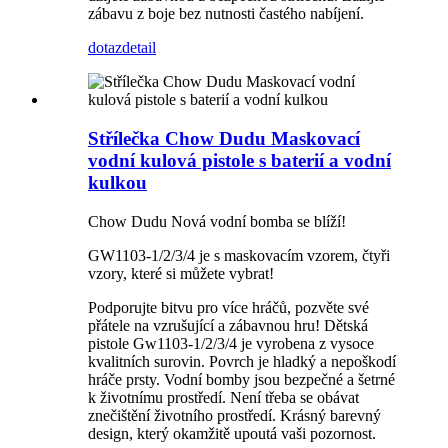
zábavu z boje bez nutnosti častého nabíjení.
dotaz
detail
Střílečka Chow Dudu Maskovací
vodní kulová pistole s baterií a vodní
kulkou
Chow Dudu Nová vodní bomba se blíží!
GW1103-1/2/3/4 je s maskovacím vzorem, čtyři
vzory, které si můžete vybrat!
Podporujte bitvu pro více hráčů, pozvěte své
přátele na vzrušující a zábavnou hru! Dětská
pistole Gw1103-1/2/3/4 je vyrobena z vysoce
kvalitních surovin. Povrch je hladký a nepoškodí
hráče prsty. Vodní bomby jsou bezpečné a šetrné
k životnímu prostředí. Není třeba se obávat
znečištění životního prostředí. Krásný barevný
design, který okamžitě upoutá vaši pozornost.