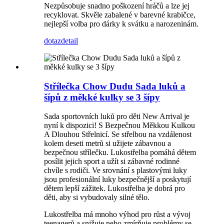
Nezpůsobuje snadno poškození hráčů a lze jej
recyklovat. Skvěle zabalené v barevné krabičce,
nejlepší volba pro dárky k svátku a narozeninám.
dotaz
detail
Střílečka Chow Dudu Sada luků a
šípů z měkké kulky se 3 šípy
Sada sportovních luků pro děti New Arrival je
nyní k dispozici! S Bezpečnou Měkkou Kulkou
A Dlouhou Střelnicí. Se střelbou na vzdálenost
kolem deseti metrů si užijete zábavnou a
bezpečnou střílečku. Lukostřelba pomáhá dětem
posílit jejich sport a užít si zábavné rodinné
chvíle s rodiči. Ve srovnání s plastovými luky
jsou profesionální luky bezpečnější a poskytují
dětem lepší zážitek. Lukostřelba je dobrá pro
děti, aby si vybudovaly silné tělo.
Lukostřelba má mnoho výhod pro růst a vývoj
teenagerů a snižuje nebo zmírňuje problémy se